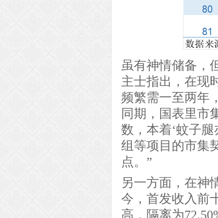
虽有神情储备，
主士指出，在现
频繁需一至两年
同期，国表里市
数，本着‘蚊子腿
组等项目的市集
点。”
另一方面，在神情
今，首发收入前
高，隔离为72.50