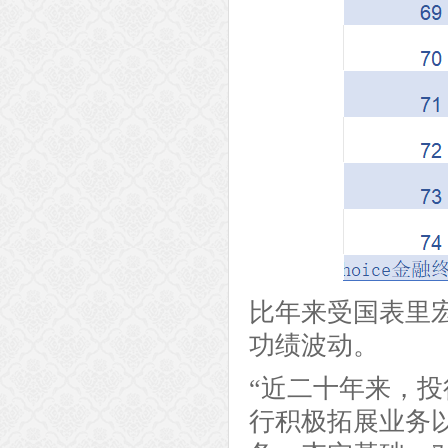
比年来受国表里宏
功绩波动。
“近二十年来，
行积极拓展业务