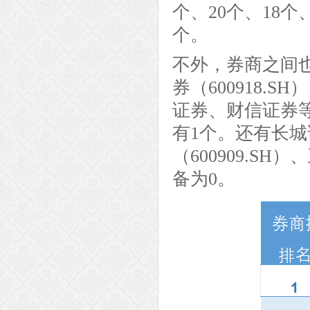
个、20个、18个
个。
不外，券商之间
券（600918.S
证券、财信证券等
有1个。还有长城证
（600909.S
备为0。