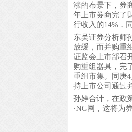
涨的布景下，券商
年上市券商完了财
行收入的14%，
东吴证券分析师孙
放缓，而并购重组
证监会上市部召
购重组器具，完
重组市集。同庚4
持上市公司通过
孙婷合计，在政
·NG网，这将为