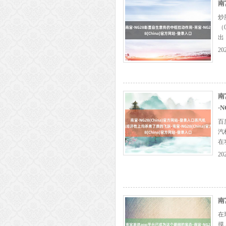
南
炒
（
出
利
20
升..
南
·
百
汽
在
青
20
息
南
在
摸