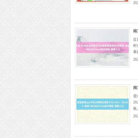
态
20
景
南
近
村
泰
本
20
8
南
需
2
收
2
20
多.