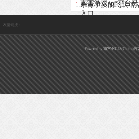
南宫游戏app平台已成
杀青了质的飞跃-南宫·
入口
友情链接：
Powered by
南宫·NG28(China