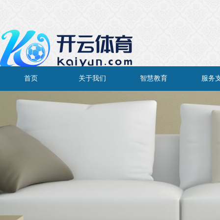
首页
关于我们
智慧教育
服务