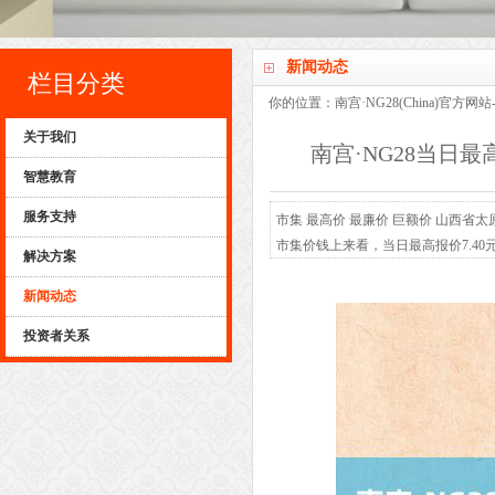
新闻动态
栏目分类
你的位置：
南宫·NG28(China)官方网
关于我们
南宫·NG28当日最高
智慧教育
服务支持
市集 最高价 最廉价 巨额价 山西省太原
市集价钱上来看，当日最高报价7.40元/
解决方案
新闻动态
投资者关系