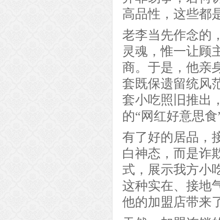
高品性，这些都
老李当先作念的
灵魂，惟一让顾
商。于是，他亲
套既保遗留统风
套小吃照旧推出
的“网红好意思食
有了好的居品，
白神态，而是诈
式，展示我方小
这种实在、接地
他的加盟店带来