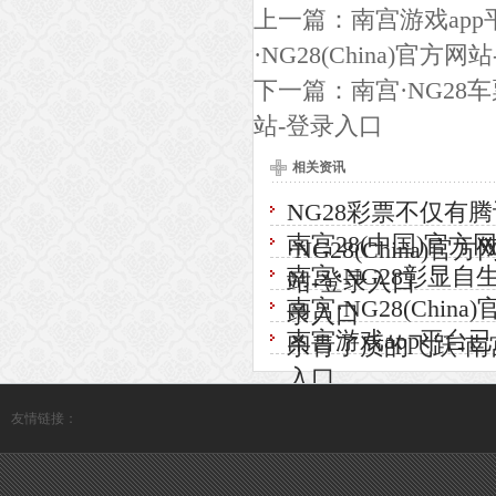
上一篇：
南宫游戏app
·NG28(China)官方
下一篇：
南宫·NG28车
站-登录入口
相关资讯
NG28彩票不仅有
南宫28(中国)官方网
·NG28(China)
南宫·NG28彰显自生
站-登录入口
南宫·NG28(Ch
录入口
南宫游戏app平台已成
杀青了质的飞跃-南宫·
入口
友情链接：