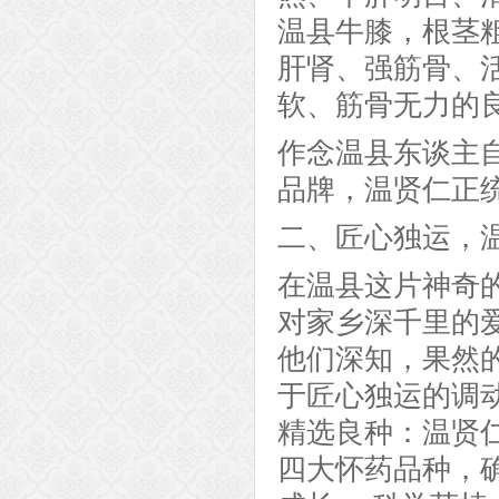
温县牛膝，根茎
肝肾、强筋骨、
软、筋骨无力的良
作念温县东谈主
品牌，温贤仁正
二、匠心独运，
在温县这片神奇
对家乡深千里的
他们深知，果然
于匠心独运的调
精选良种：温贤
四大怀药品种，