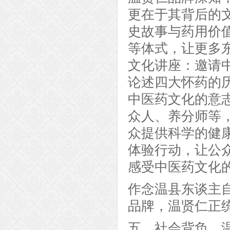
更在于其背后的
史故事与药用价
等体式，让更多
文化讲座：邀请
论述四大怀药的
中医药文化的意
众人、养分师等
众提供科学的健
体验行动，让公
感受中医药文化
作念温县东谈主
品牌，温贤仁正
五、社会背负，