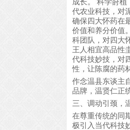
成长。 科学莳
代农业科技，对
确保四大怀药在
价值和养分价值
科团队，对四大
王人相宜高品性
代科技妙技，对
性，让陈腐的药
作念温县东谈主
品牌，温贤仁正
三、调动引颈，
在尊重传统的同
极引入当代科技