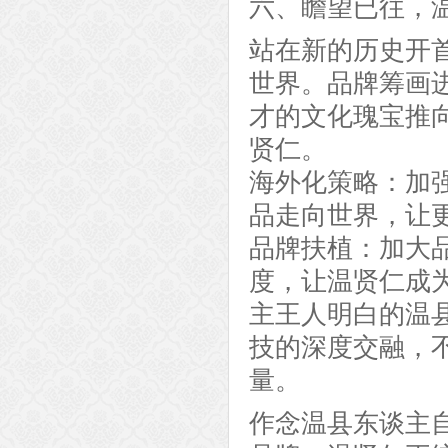
六、瞻望已往，
站在新的历史开
世界。品牌筹画
才的文化瑰宝推
贤仁。
海外化策略：加
品走向世界，让
品牌扶植：加大
度，让温贤仁成
主王人明白的温
技的深度交融，
量。
作念温县东谈主