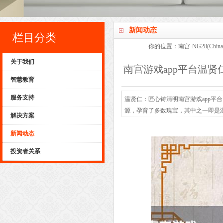
新闻动态
栏目分类
你的位置：
南宫·NG28(Ch
关于我们
南宫游戏app平台温贤仁
智慧教育
服务支持
温贤仁：匠心铸清明南宫游戏app平
源，孕育了多数瑰宝，其中之一即是
解决方案
膝。今天，咱们自爱地推出“温贤仁
新闻动态
温县四大怀药，走出温县，走向宇宙
款，孕育了山药、地黄、...
投资者关系