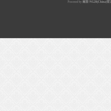
Powered by
南宫·NG28(China