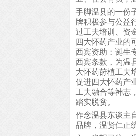
手脚温县的一份
牌积极参与公益
过工夫培训、资
四大怀药产业的
西宾资助：诞生
西宾条款，为温
大怀药莳植工夫
促进四大怀药产
工夫融合等神志
踏实脱贫。
作念温县东谈主
品牌，温贤仁正