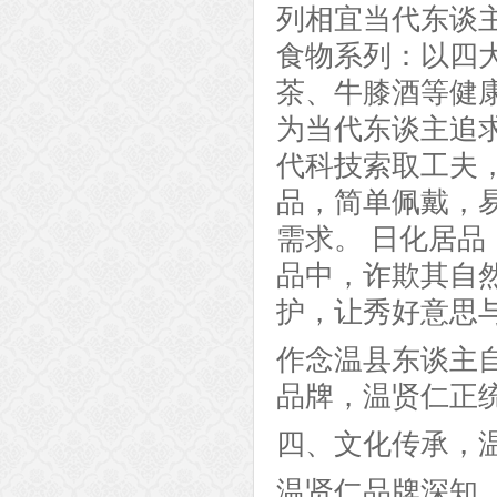
列相宜当代东谈
食物系列：以四
茶、牛膝酒等健
为当代东谈主追
代科技索取工夫
品，简单佩戴，
需求。 日化居
品中，诈欺其自
护，让秀好意思
作念温县东谈主
品牌，温贤仁正
四、文化传承，
温贤仁品牌深知