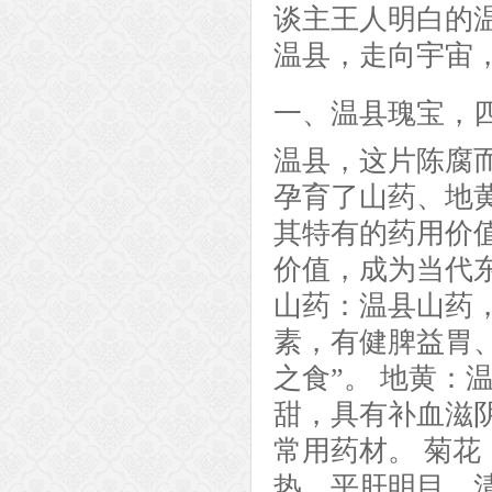
谈主王人明白的
温县，走向宇宙
一、温县瑰宝，
温县，这片陈腐
孕育了山药、地
其特有的药用价
价值，成为当代
山药：温县山药
素，有健脾益胃
之食”。 地黄：
甜，具有补血滋
常用药材。 菊
热、平肝明目、