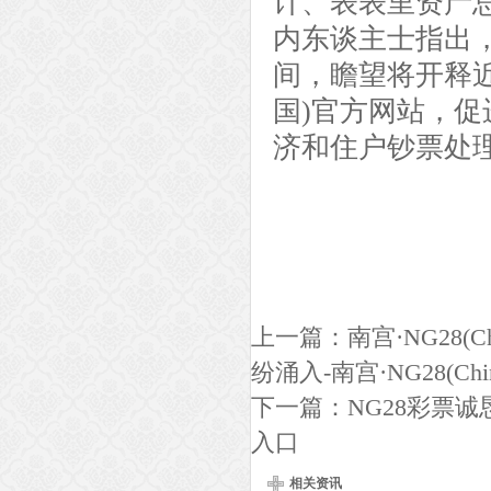
计、表表里资产
内东谈主士指出
间，瞻望将开释近
国)官方网站，
济和住户钞票处
上一篇：
南宫·NG28
纷涌入-南宫·NG28(C
下一篇：
NG28彩票诚
入口
相关资讯