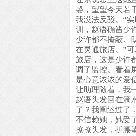
娶，望望今天若
我没法反驳。“
训，赵语确凿少
少许都不掩蔽。
在灵通旅店。”
旅店，这是少许
调了监控。看着
是心意浓浓的爱
让助理随着，我
赵语头发回在滴水
了？我阐述过了
不信赖她，她受
撩撩头发，折腰