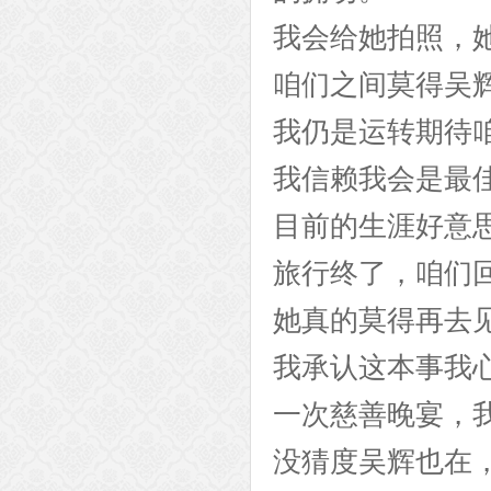
我会给她拍照，
咱们之间莫得吴
我仍是运转期待
我信赖我会是最
目前的生涯好意
旅行终了，咱们
她真的莫得再去
我承认这本事我
一次慈善晚宴，
没猜度吴辉也在