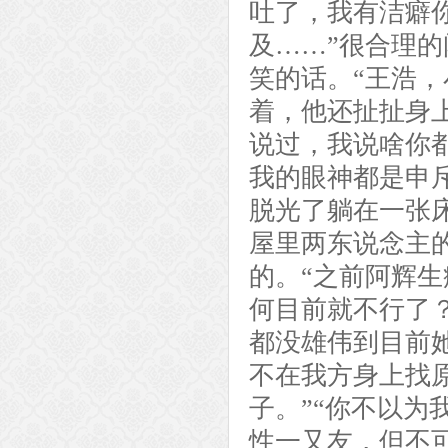
吐了，我有洁癖
及……”很合理
笑的话。“王浩
着，他还扯扯身
说过，我说啥你
我的眼神都是申
脱光了躺在一张
屋里两东说念主
的。“之前阿辉
何目前就不行了
都没雄伟到目前
不在我方身上找
子。”“你不以为
性一又友，但不