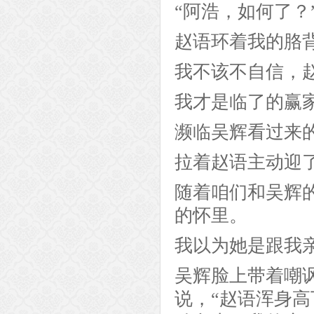
“阿浩，如何了？
赵语环着我的胳
我不该不自信，
我才是临了的赢
濒临吴辉看过来
拉着赵语主动迎
随着咱们和吴辉
的怀里。
我以为她是跟我
吴辉脸上带着嘲
说，“赵语浑身