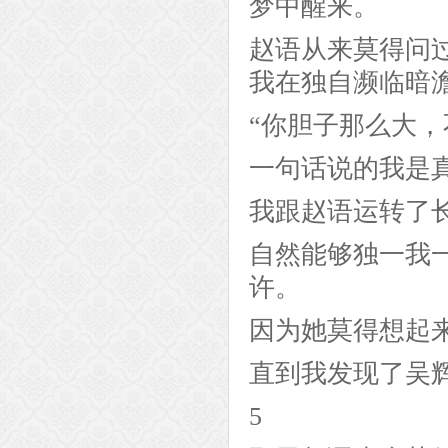
梦中醒来。
赵语从来莫得问
我在独自濒临暗
“你胆子那么大，
一句话说的我是
我跟赵语运转了
自然能够独一我
许。
因为她莫得想起
直到我发现了吴
5