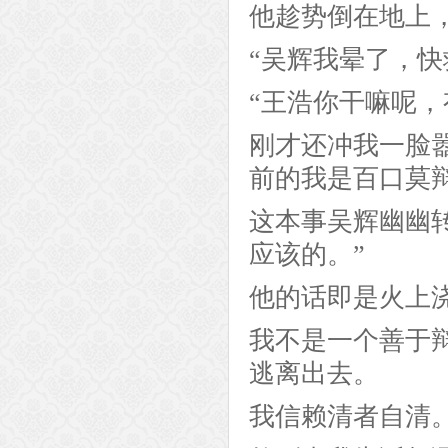
他趁势倒在地上
“吴辉我晕了，快
“王浩你干嘛呢
刚才还冲我一脸
前的我是百口莫
这本事吴辉幽幽
应该的。”
他的话即是火上
我不是一个善于
逃离出去。
我信赖清者自清