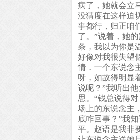
病了，她就会立
没猜度在这样迫
事都行，归正咱
了。”说着，她
条，我以为你是
好像对我很失望
情，一个东说念
呀，如故得明显
说呢？”我听出
思。“钱总说得
场上的东说念主
底咋回事？”我
平。赵语是我非
让东说念主送她