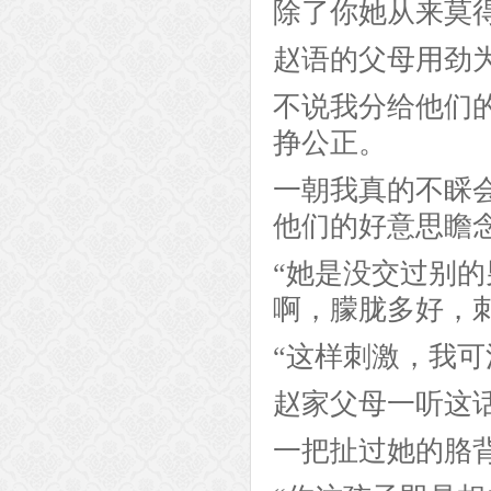
除了你她从来莫
赵语的父母用劲
不说我分给他们
挣公正。
一朝我真的不睬
他们的好意思瞻
“她是没交过别
啊，朦胧多好，
“这样刺激，我可
赵家父母一听这
一把扯过她的胳