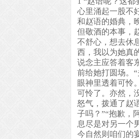
1 “赵语呢？这
心里涌起一股不
和赵语的婚典，
但敬酒的本事，
不舒心，想去休
西，我以为她真
说念主应答着客
前给她打圆场。
眼神里透着可怜
可怜了。亦然，
怒气，拨通了赵
子吗？”“抱歉，
息尽是对另一个
今自然则咱们的