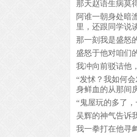
那天赵语生病莫
阿谁一朝身处暗
里，还跟同学说
那一刻我是盛怒
盛怒于他对咱们
我冲向前驳诘他
“发怵？我如何
身鲜血的从那间
“鬼屋玩的多了，
吴辉的神气告诉
我一拳打在他寻