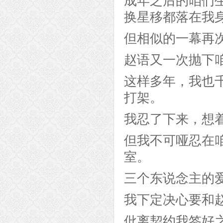
成年之后的咱们
换星移都落在我
但相似的一幕再
赵语又一次抛下
这样多年，我也
打架。
我忍了下来，想
但我不可哑忍在
室。
三个东说念主的
我下定决心要和
仳离契约我签好