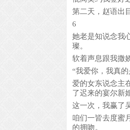
第二天，赵语出
6
她老是知说念我
璨。
软着声息跟我撒
“我爱你，我真
爱的女东说念主
了迟来的宴尔新
这一次，我赢了
咱们一皆去度蜜
的拥吻。