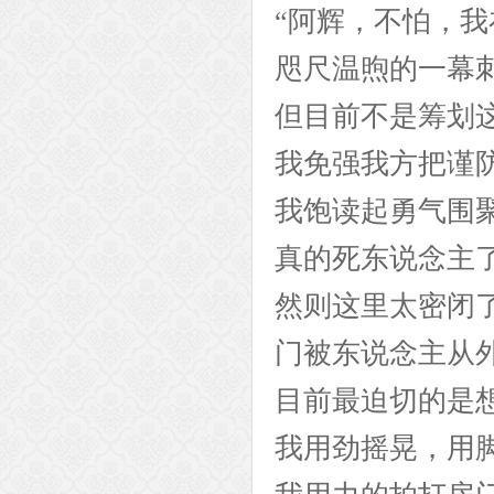
“阿辉，不怕，我
咫尺温煦的一幕
但目前不是筹划
我免强我方把谨
我饱读起勇气围
真的死东说念主
然则这里太密闭
门被东说念主从
目前最迫切的是
我用劲摇晃，用