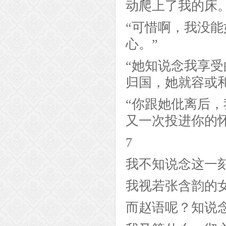
动爬上了我的床。
“可惜啊，我没
心。”
“她知说念我享
归国，她就容或
“你跟她仳离后
又一次投进你的
7
我不知说念这一
我视若张含韵的
而赵语呢？知说