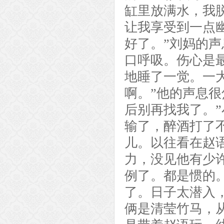
缸里放满水，我
让我享受到一点
好了。”刘妈的
口呼吸。伤心是
地睡了一觉。一
啊。”他的声息
后别再找我了。
输了，醉酒打了
儿。以往看在赵
力，没见他有少
例了。都是惯的
了。日子太潜入
俩是清莹竹马，