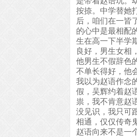
是带着赵语玩。
按捺。中学替她
后，咱们在一皆
的心中是最相配
生在高一下半学
良好，男生女相
他男生不假辞色
不单长得好，他
我以为赵语作念
假，吴辉约着赵
祟，我不肯意赵
没见识，我只可
相通，仅仅传奇
赵语向来不是一