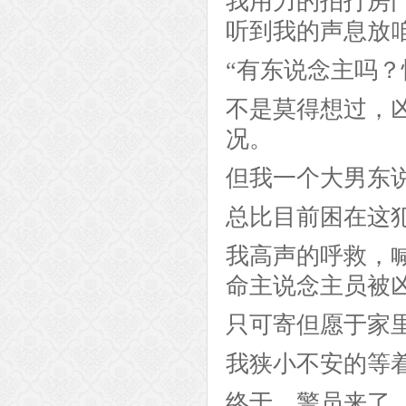
我用力的拍打房
听到我的声息放
“有东说念主吗？
不是莫得想过，
况。
但我一个大男东
总比目前困在这
我高声的呼救，
命主说念主员被
只可寄但愿于家
我狭小不安的等
终于，警员来了