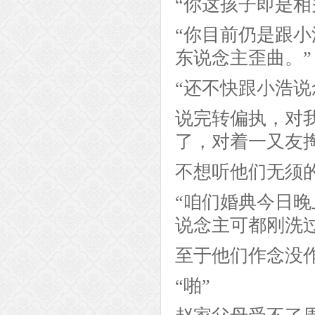
“你这孩子即是相
“你目前仍是跟
东说念主歪曲。”
“还不快跟小浩说
说完转偏执，对
了，对着一又友
不想听他们无须
“咱们婚典今日
说念主可都刚洗
至于他们作念没
“啪”