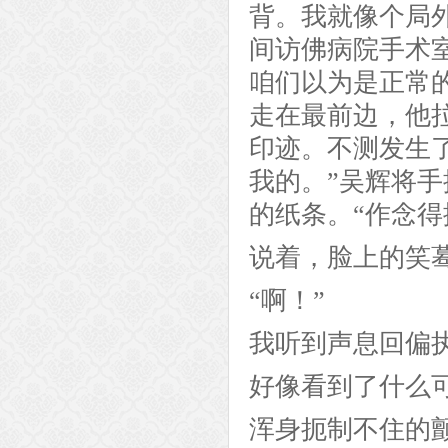
背。我就像个局
间访佛病院手术
咱们以为是正常
走在最前边，他
印迹。不测发生
我的。”吴辉将
的纸条。“作念得
说着，脸上的笑
“啊！”
我听到声息回偏
好像看到了什么
浑身扼制不住的