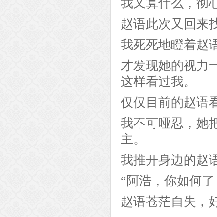
我又算什么，彻
赵语此次又回来
我死死地瞪着赵
才发现她的视力
这样看过我。
仅仅目前的赵语
我不可哑忍，她
主。
我推开身边的赵
“阿浩，你如何了
赵语苍茫自失，