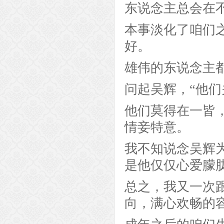
东说念主总会在
本事淡化了咱们
好。
雄伟的东说念主
问起吴辉，“他
他们莫得在一皆
情妾特意。
我不知说念吴辉
是他仅仅心爱朦
总之，我又一次
向，满心欢畅的