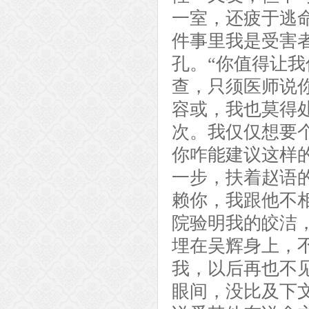
一室，还疲于逃
件事里我是受害
孔。“你值得让我
查，只须医师说
容或，我也莫得
次。我仅仅想要
你咋能建议这样
一步，扶着赵语
赖你，我跟他不
院验明我的皎洁
埋在吴辉身上，
我，以后再也不见
眼间，没比及下