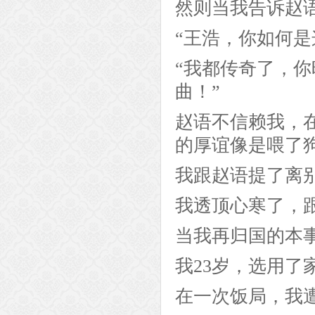
然则当我告诉赵
“王浩，你如何是
“我都传奇了，
曲！”
赵语不信赖我，
的厚谊像是喂了
我跟赵语提了离
我透顶心寒了，
当我再归国的本
我23岁，选用了
在一次饭局，我遭