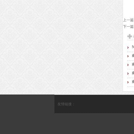
上一篇
下一篇
友情链接：