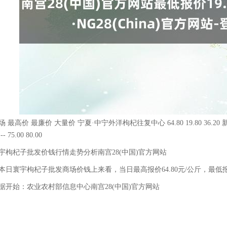
场 最高价 最廉价 大量价 宁夏·中宁外洋枸杞往复中心 64.80 19.80 3
-- 75.00 80.00
宇枸杞子批发价钱行情走势分析南宫28(中国)官方网站
本日寰宇枸杞子批发商场价钱上来看，当日最高报价64.80元/公斤，最低报价19
据开始：农业农村部信息中心南宫28(中国)官方网站