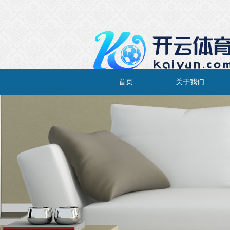
首页
关于我们