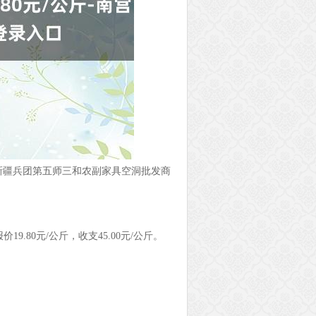
6.20 新疆兵团第五师三和农副家具空洞批发商
.80元/公斤，收支45.00元/公斤。