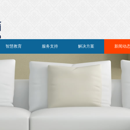
智慧教育
服务支持
解决方案
新闻动