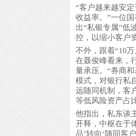
“客户越来越安
收益率。”一位
出“私银专属”
控，以缩小客户
不外，跟着“10
在聂俊峰看来，
量承压。“券商
模式，对银行私
远随同机制，客
等低风险资产占比
他指出，私东谈
开释，中枢在于
品’转向‘随同客