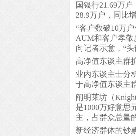
国银行21.69万
28.9万户，同比增
“客户数破10万
AUM和客户孝
向记者示意，“头
高净值东谈主群
业内东谈主士分
于高净值东谈主
阐明莱坊（Knigh
是1000万好意
主，占群众总量的
新经济群体的钞