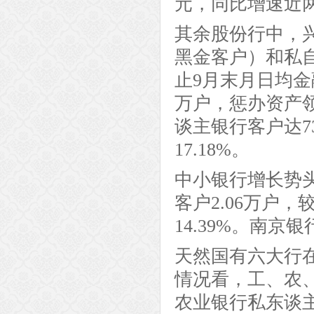
元，同比增速近两
其余股份行中，
黑金客户）和私自客
止9月末月日均金
万户，惩办资产领
谈主银行客户达73
17.18%。
中小银行增长势
客户2.06万户，
14.39%。南京
天然国有六大行
情况看，工、农
农业银行私东谈主银