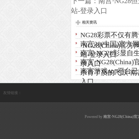
下一篇：
南宫·NG28
站-登录入口
相关资讯
NG28彩票不仅有
南宫28(中国)官方网
·NG28(China)
南宫·NG28彰显自生
站-登录入口
南宫·NG28(Ch
录入口
南宫游戏app平台已成
杀青了质的飞跃-南宫·
入口
友情链接：
Powered by
南宫·NG28(China