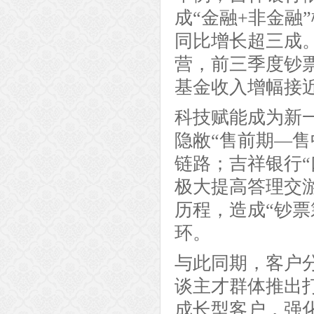
成“金融+非金融
同比增长超三成
营，前三季度钞票
基金收入增幅接近
科技赋能成为新一
隐敝“售前期—
链路；吉祥银行“
极大提高答理交游
历程，造成“钞
环。
与此同期，客户
谈主才群体推出
成长型客户，强