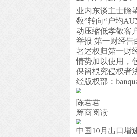
业内东谈主士瞻
数”转向“户均A
动压缩低孝敬客
举报 第一财经
著述权归第一财
情势加以使用，
保留根究侵权者
经版权部：banqua
陈君君
筹商阅读
中国10月出口