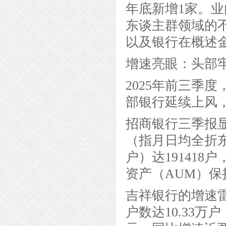
年底新增1家。
东谈主群领域的
以及银行在概述
增速亮眼：头部
2025年前三季
部银行延续上风
招商银行三季报
（指月日均全折东
户）达191418
资产（AUM）
吉祥银行的增速
户数达10.33万户