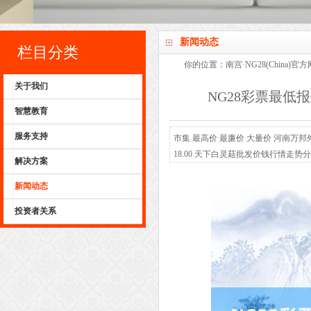
新闻动态
栏目分类
你的位置：
南宫·NG28(China)
关于我们
NG28彩票最低报价
智慧教育
服务支持
市集 最高价 最廉价 大量价 河南万邦外洋农
18.00 天下白灵菇批发价钱行情走势
解决方案
元/公斤，进出3.00元/公斤。 数据着
新闻动态
投资者关系