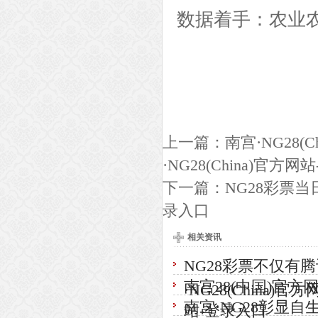
数据着手：农业农
上一篇：
南宫·NG28
·NG28(China)官方
下一篇：
NG28彩票当日
录入口
相关资讯
NG28彩票不仅有
南宫28(中国)官方网
·NG28(China)
南宫·NG28彰显自生
站-登录入口