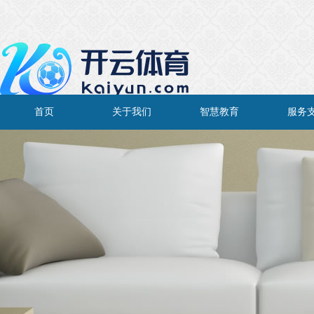
首页
关于我们
智慧教育
服务